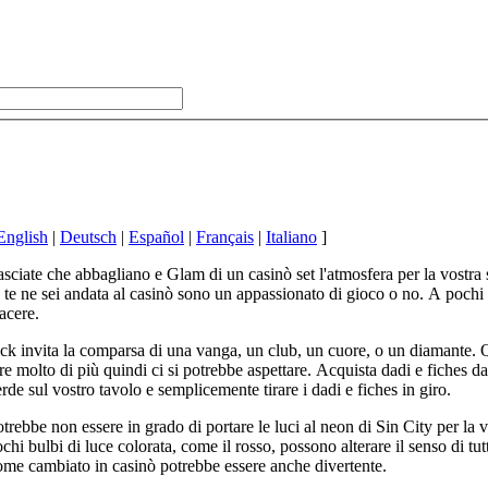
English
|
Deutsch
|
Español
|
Français
|
Italiano
]
sciate che abbagliano e Glam di un casinò set l'atmosfera per la vostra s
 te ne sei andata al casinò sono un appassionato di gioco o no. A pochi pa
acere.
ck invita la comparsa di una vanga, un club, un cuore, o un diamante. Q
re molto di più quindi ci si potrebbe aspettare. Acquista dadi e fiches 
rde sul vostro tavolo e semplicemente tirare i dadi e fiches in giro.
trebbe non essere in grado di portare le luci al neon di Sin City per la
chi bulbi di luce colorata, come il rosso, possono alterare il senso di tu
me cambiato in casinò potrebbe essere anche divertente.