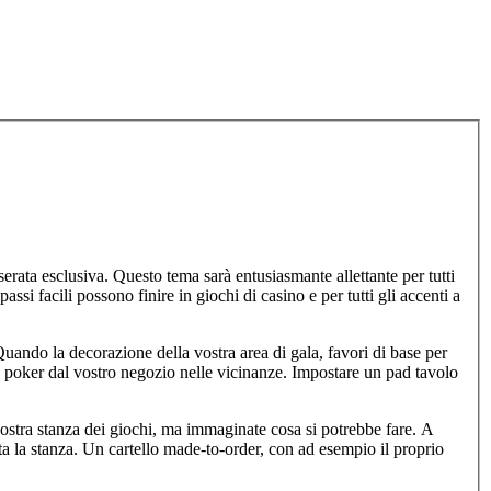
erata esclusiva. Questo tema sarà entusiasmante allettante per tutti
ssi facili possono finire in giochi di casino e per tutti gli accenti a
uando la decorazione della vostra area di gala, favori di base per
da poker dal vostro negozio nelle vicinanze. Impostare un pad tavolo
 vostra stanza dei giochi, ma immaginate cosa si potrebbe fare. A
tta la stanza. Un cartello made-to-order, con ad esempio il proprio