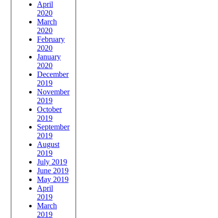
April
2020
March
2020
February
2020
January
2020
December
2019
November
2019
October
2019
September
2019
August
2019
July 2019
June 2019
May 2019
April
2019
March
2019