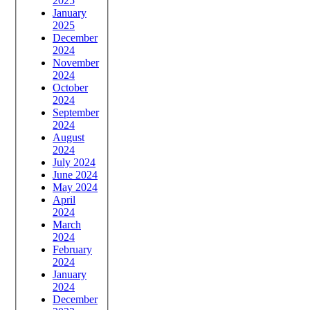
2025
January
2025
December
2024
November
2024
October
2024
September
2024
August
2024
July 2024
June 2024
May 2024
April
2024
March
2024
February
2024
January
2024
December